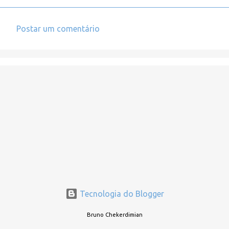
Postar um comentário
C
o
m
e
n
t
á
r
i
o
s
Tecnologia do Blogger
Bruno Chekerdimian