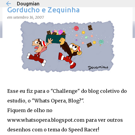
Dougmian
Pular para o conteúdo principal
Gorducho e Zequinha
em
setembro 16, 2007
em
agosto 21, 2025
0
Esse eu fiz para o "Challenge" do blog coletivo do
estudio, o "Whats Opera, Blog?".
Fiquem de olho no
www.whatsopera.blogspot.com para ver outros
desenhos com o tema do Speed Racer!