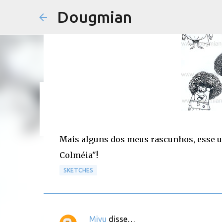
Dougmian
em
agosto 21, 2025
0
Mais alguns dos meus rascunhos, esse u
Colméia"!
SKETCHES
Miyu
disse…