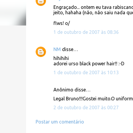
C
Engraçado... ontem eu tava rabiscan
o
jeito, hahaha (não, não saiu nada qu
m
flws! o/
e
1 de outubro de 2007 às 08:36
n
t
NM
disse…
á
hihihihi
r
adorei urso black power hair!! :-D
i
1 de outubro de 2007 às 10:13
o
s
Anônimo disse…
Legal Bruno!!!Gostei muito.O uniforme
2 de outubro de 2007 às 00:27
Postar um comentário