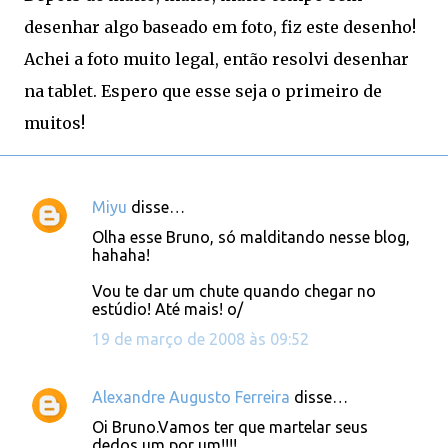
desenhar algo baseado em foto, fiz este desenho!
Achei a foto muito legal, então resolvi desenhar
na tablet. Espero que esse seja o primeiro de
muitos!
Miyu
disse…
C
Olha esse Bruno, só malditando nesse blog,
o
hahaha!
m
Vou te dar um chute quando chegar no
e
estúdio! Até mais! o/
n
19 de março de 2008 às 09:52
t
á
Alexandre Augusto Ferreira
disse…
r
Oi Bruno.Vamos ter que martelar seus
i
dedos um por um!!!!