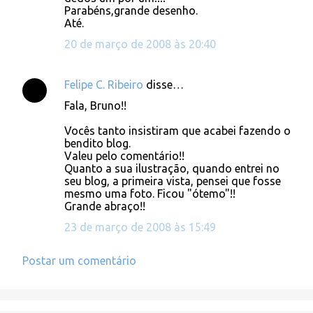
Parabéns,grande desenho.
o
Até.
s
20 de março de 2008 às 20:40
Felipe C. Ribeiro
disse…
Fala, Bruno!!
Vocês tanto insistiram que acabei fazendo o
bendito blog.
Valeu pelo comentário!!
Quanto a sua ilustração, quando entrei no
seu blog, a primeira vista, pensei que fosse
mesmo uma foto. Ficou "ótemo"!!
Grande abraço!!
23 de março de 2008 às 15:49
Postar um comentário