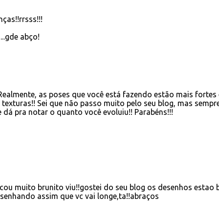
ças!!rrsss!!!
...gde abço!
Realmente, as poses que você está fazendo estão mais fortes 
 texturas!! Sei que não passo muito pelo seu blog, mas sempr
dá pra notar o quanto você evoluiu!! Parabéns!!!
cou muito brunito viu!!gostei do seu blog os desenhos estao
senhando assim que vc vai longe,ta!!abraços