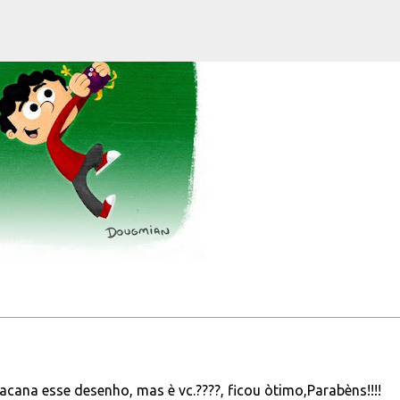
Pular para o conteúdo principal
acana esse desenho, mas è vc.????, ficou òtimo,Parabèns!!!!