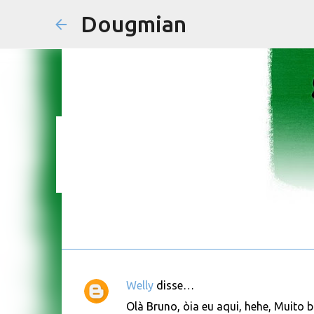
Dougmian
em
agosto 21, 2025
0
Welly
disse…
C
Olà Bruno, òia eu aqui, hehe, Muito b