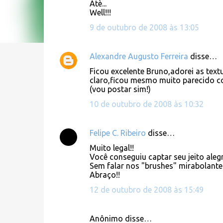
o
Atè...
Well!!!
m
e
9 de outubro de 2008 às 13:05
n
t
Alexandre Augusto Ferreira
disse…
á
Ficou excelente Bruno,adorei as text
claro,ficou mesmo muito parecido c
r
(vou postar sim!)
i
10 de outubro de 2008 às 10:32
o
s
Felipe C. Ribeiro
disse…
Muito legal!!
Você conseguiu captar seu jeito alegr
Sem falar nos "brushes" mirabolante
Abraço!!
12 de outubro de 2008 às 15:49
Anônimo disse…