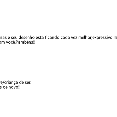
uras e seu desenho está ficando cada vez melhor,expressivo!!!
om você.Parabéns!!
e/criança de ser.
s de novo!!