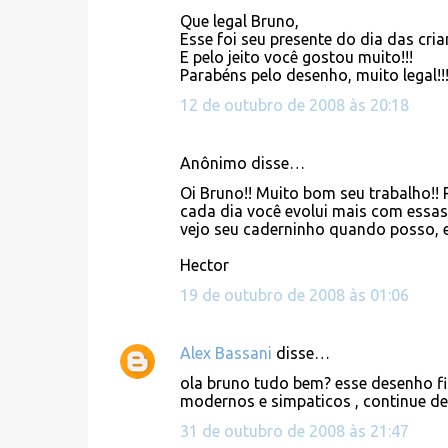
Que legal Bruno,
Esse foi seu presente do dia das crian
E pelo jeito você gostou muito!!!
Parabéns pelo desenho, muito legal!!!
12 de outubro de 2008 às 20:18
Anônimo disse…
Oi Bruno!! Muito bom seu trabalho!! 
cada dia você evolui mais com essas
vejo seu caderninho quando posso, e 
Hector
19 de outubro de 2008 às 01:06
Alex Bassani
disse…
ola bruno tudo bem? esse desenho fi
modernos e simpaticos , continue de
31 de outubro de 2008 às 21:47