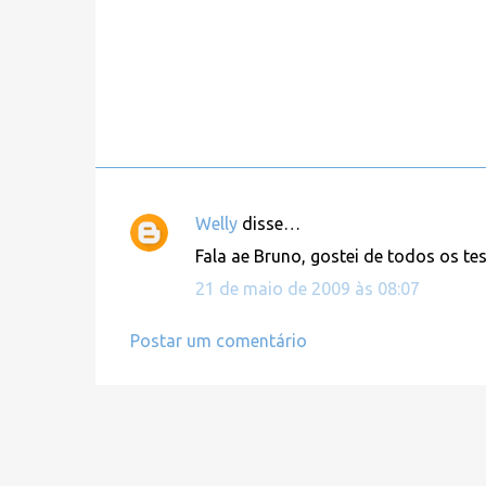
Welly
disse…
C
Fala ae Bruno, gostei de todos os te
o
21 de maio de 2009 às 08:07
m
e
Postar um comentário
n
t
á
r
i