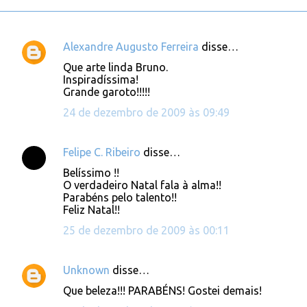
Alexandre Augusto Ferreira
disse…
C
Que arte linda Bruno.
o
Inspiradíssima!
Grande garoto!!!!!
m
e
24 de dezembro de 2009 às 09:49
n
t
Felipe C. Ribeiro
disse…
á
Belíssimo !!
O verdadeiro Natal fala à alma!!
r
Parabéns pelo talento!!
i
Feliz Natal!!
o
25 de dezembro de 2009 às 00:11
s
Unknown
disse…
Que beleza!!! PARABÉNS! Gostei demais!