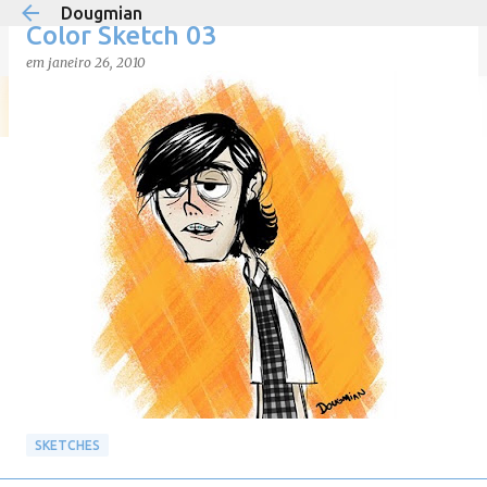
Dougmian
Pular para o conteúdo principal
Color Sketch 03
em
janeiro 26, 2010
em
agosto 21, 2025
0
SKETCHES