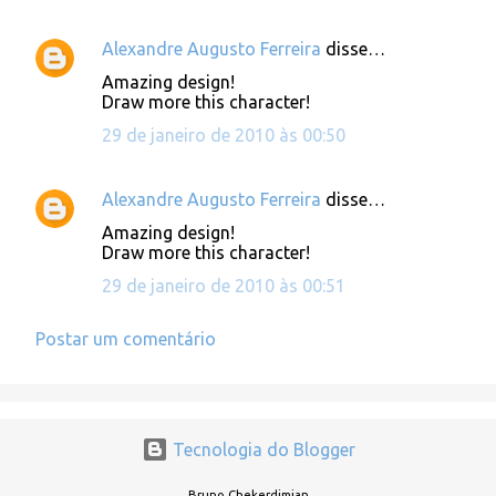
Alexandre Augusto Ferreira
disse…
C
Amazing design!
o
Draw more this character!
m
29 de janeiro de 2010 às 00:50
e
n
Alexandre Augusto Ferreira
disse…
t
Amazing design!
á
Draw more this character!
r
29 de janeiro de 2010 às 00:51
i
Postar um comentário
o
s
Tecnologia do Blogger
Bruno Chekerdimian