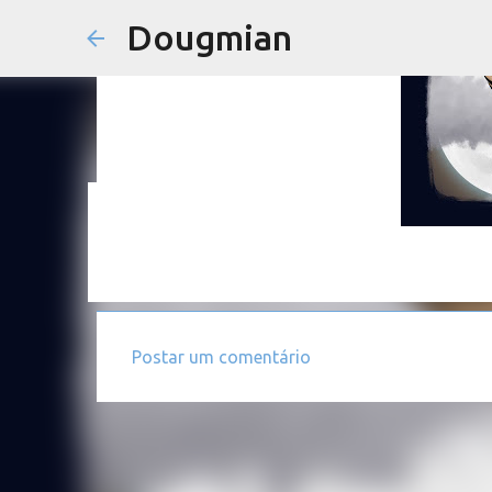
Dougmian
em
agosto 21, 2025
0
Postar um comentário
C
o
m
e