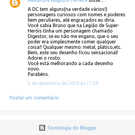
Alexandre Augusto Ferreira
disse…
C
A DC tem alguns(na verdade vários!)
o
personagens curiosos com nomes e poderes
bem peculiares, até engraçados eu diria.
m
Você sabia Bruno que na Legião de Super-
e
Heróis tinha um personagem chamado
Digestor, se eu não me engano, que o seu
n
poder era simplesmente comer qualquer
t
coisa!! Qualquer mesmo: metal, plático,etc.
Bem, este seu desenho ficou sensacional!
á
Adorei o rosto.
r
Você está melhorando a cada desenho
novo.
i
Parabéns.
o
5 de dezembro de 2010 às 17:20
s
Postar um comentário
Tecnologia do Blogger