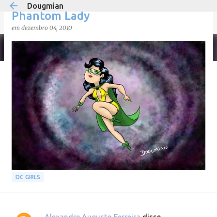
Dougmian
Pular para o conteúdo principal
Phantom Lady
em
dezembro 04, 2010
em
agosto 21, 2025
0
DC GIRLS