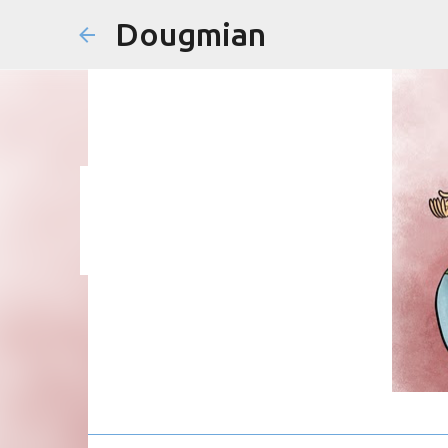
Dougmian
em
agosto 21, 2025
0