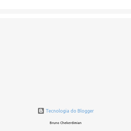
C
o
m
e
n
t
á
r
i
o
s
Tecnologia do Blogger
Bruno Chekerdimian