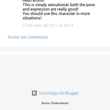
Hello Bruno!
o
This is simply sensational. both the pose
and expression are really good!
m
You should use this character in more
e
situations!
n
17 de maio de 2011 às 00:54
t
á
Postar um comentário
r
i
o
s
Tecnologia do Blogger
Bruno Chekerdimian