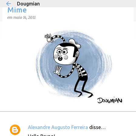
Dougmian
Pular para o conteúdo principal
Mime
em
maio 14, 2011
em
agosto 21, 2025
0
Alexandre Augusto Ferreira
disse…
C