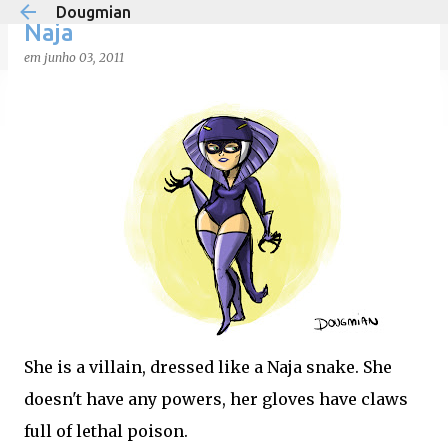
Dougmian
Pular para o conteúdo principal
Naja
em
junho 03, 2011
em
agosto 21, 2025
0
She is a villain, dressed like a Naja snake. She
doesn't have any powers, her gloves have claws
full of lethal poison.