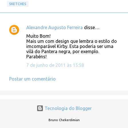
SKETCHES
Alexandre Augusto Ferreira
disse…
C
Muito Bom!
o
Mais um com design que lembra o estilo do
imcomparável Kirby. Esta poderia ser uma
m
vilã do Pantera negra, por exemplo.
e
Parabéns!
n
7 de junho de 2011 às 15:58
t
á
Postar um comentário
r
i
o
Tecnologia do Blogger
s
Bruno Chekerdimian