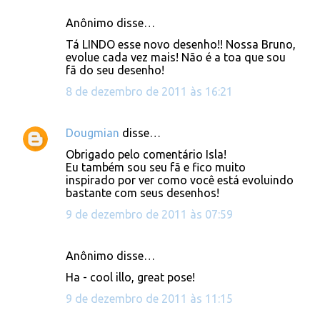
Anônimo disse…
C
Tá LINDO esse novo desenho!! Nossa Bruno,
o
evolue cada vez mais! Não é a toa que sou
fã do seu desenho!
m
e
8 de dezembro de 2011 às 16:21
n
t
Dougmian
disse…
á
Obrigado pelo comentário Isla!
Eu também sou seu fã e fico muito
r
inspirado por ver como você está evoluindo
i
bastante com seus desenhos!
o
9 de dezembro de 2011 às 07:59
s
Anônimo disse…
Ha - cool illo, great pose!
9 de dezembro de 2011 às 11:15