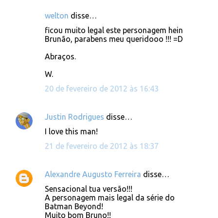
welton
disse…
C
ficou muito legal este personagem hein
o
Brunão, parabens meu queridooo !!! =D
m
Abraços.
e
W.
n
20 de fevereiro de 2012 às 16:43
t
á
r
Justin Rodrigues
disse…
i
I love this man!
o
21 de fevereiro de 2012 às 18:37
s
Alexandre Augusto Ferreira
disse…
Sensacional tua versão!!!
A personagem mais legal da série do
Batman Beyond!
Muito bom Bruno!!