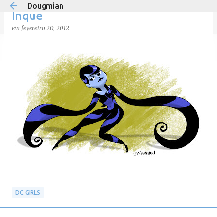
Dougmian
Pular para o conteúdo principal
Inque
em
fevereiro 20, 2012
em
agosto 21, 2025
0
DC GIRLS