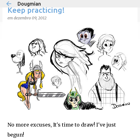
Dougmian
Pular para o conteúdo principal
Keep practicing!
em
dezembro 09, 2012
em
agosto 21, 2025
0
No more excuses, It's time to draw! I've just
begun!