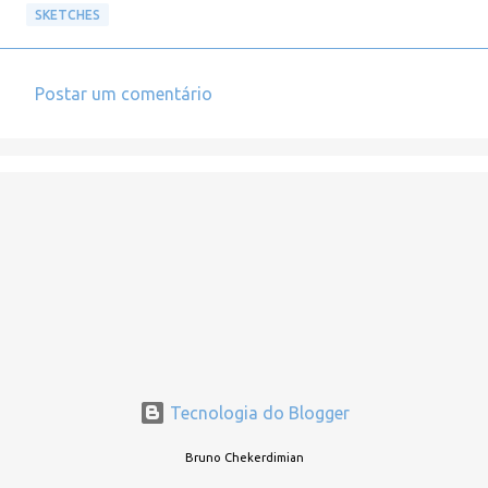
SKETCHES
Postar um comentário
C
o
m
e
n
t
á
r
i
o
Tecnologia do Blogger
s
Bruno Chekerdimian