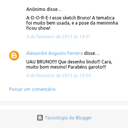
Anônimo disse…
C
A-D-O-R-E-I esse sketch Bruno! A tematica
o
foi muito bem usada, e a pose da menininha
ficou show!
m
e
4 de fevereiro de 2013 às 19:31
n
t
Alexandre Augusto Ferreira
disse…
á
UAU BRUNO!!!! Que desenho lindo!!! Cara,
muito bom mesmo! Parabéns garoto!!!
r
4 de fevereiro de 2013 às 19:34
i
o
Postar um comentário
s
Tecnologia do Blogger