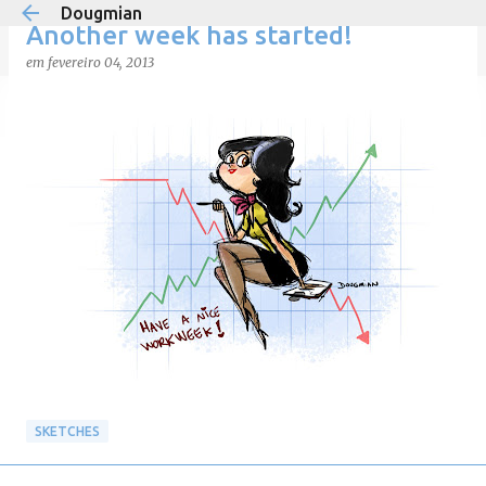
Dougmian
Pular para o conteúdo principal
Another week has started!
em
fevereiro 04, 2013
em
agosto 21, 2025
0
SKETCHES