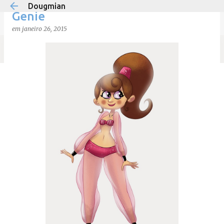
Dougmian
Pular para o conteúdo principal
Genie
em
janeiro 26, 2015
em
agosto 21, 2025
0