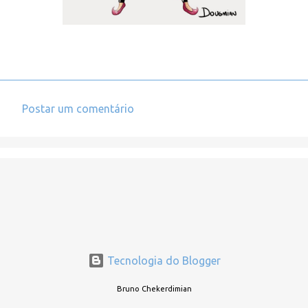
Postar um comentário
C
o
m
e
n
t
á
r
Tecnologia do Blogger
i
Bruno Chekerdimian
o