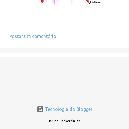
Postar um comentário
C
o
m
e
n
t
á
r
i
Tecnologia do Blogger
o
Bruno Chekerdimian
s