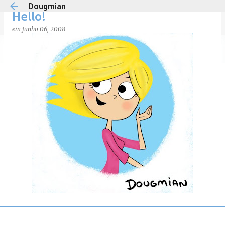
Dougmian
Pular para o conteúdo principal
Hello!
em
junho 06, 2008
em
agosto 21, 2025
0