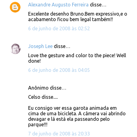
Alexandre Augusto Ferreira
disse…
C
Excelente desenho Bruno.Bem expressivo,e o
o
acabamento ficou bem legal também!!
m
6 de junho de 2008 às 02:52
e
n
Joseph Lee
disse…
t
Love the gesture and color to the piece! Well
á
done!
r
6 de junho de 2008 às 04:05
i
o
Anônimo disse…
s
Celso disse.....
Eu consigo ver essa garota animada em
cima de uma bicicleta. A câmera vai abrindo
devagar e lá está ela passeando pelo
parque!!!
7 de junho de 2008 às 20:33