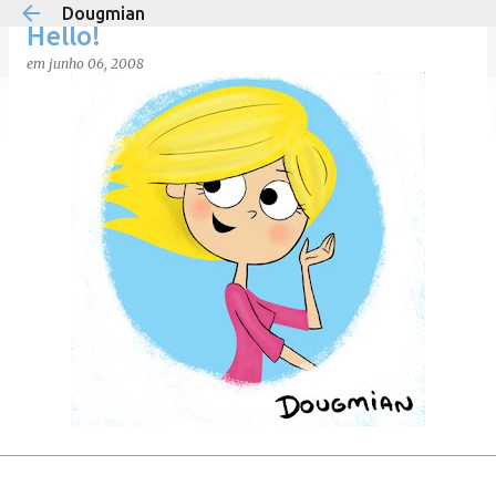
Dougmian
Pular para o conteúdo principal
Hello!
em
junho 06, 2008
em
agosto 21, 2025
0