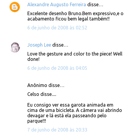
Alexandre Augusto Ferreira
disse…
C
Excelente desenho Bruno.Bem expressivo,e o
o
acabamento ficou bem legal também!!
m
6 de junho de 2008 às 02:52
e
n
Joseph Lee
disse…
t
Love the gesture and color to the piece! Well
á
done!
r
6 de junho de 2008 às 04:05
i
o
Anônimo disse…
s
Celso disse.....
Eu consigo ver essa garota animada em
cima de uma bicicleta. A câmera vai abrindo
devagar e lá está ela passeando pelo
parque!!!
7 de junho de 2008 às 20:33