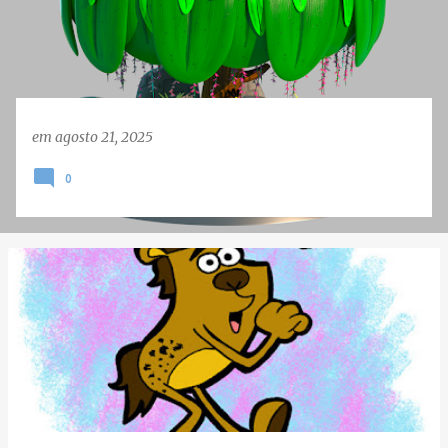
e
n
s
em
agosto 21, 2025
0