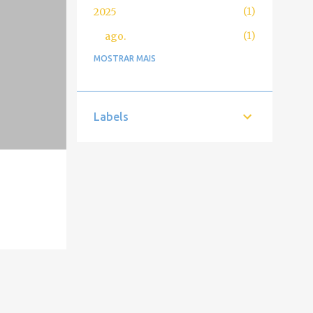
1
2025
1
ago.
MOSTRAR MAIS
2
2024
1
jul.
Nomad Sculpt - 3D
Labels
Character Modeling
Enhancement
1
abr.
3
2022
1
set.
2
jan.
10
2021
2
jul.
1
mai.