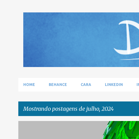
HOME
BEHANCE
CARA
LINKEDIN
I
Mostrando postagens de julho, 2024
P