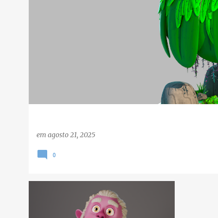
o
s
t
a
g
e
n
s
em
agosto 21, 2025
0
3D
CHARACTER DESIGN