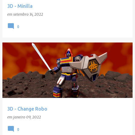
3D - Minilla
em
setembro 14, 2022
0
3D - Change Robo
em
janeiro 09, 2022
0