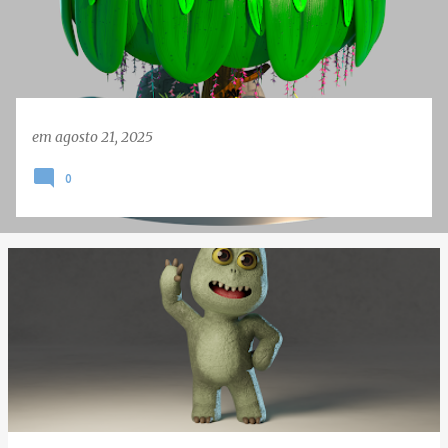
e
n
s
em
agosto 21, 2025
0