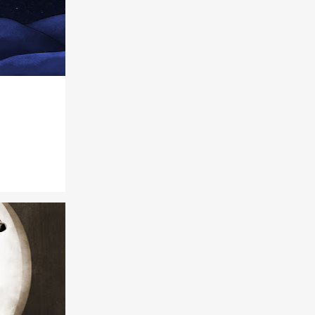
19
2020
1
nov.
2
set.
3
ago.
3
jul.
7
jun.
1
mar.
1
fev.
1
jan.
11
2019
1
set.
2
jul.
1
mai.