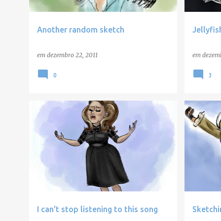
Another random sketch
Jellyfi
em
dezembro 22, 2011
em
dezemb
0
3
SKETCHE
I can't stop listening to this song
Sketchin