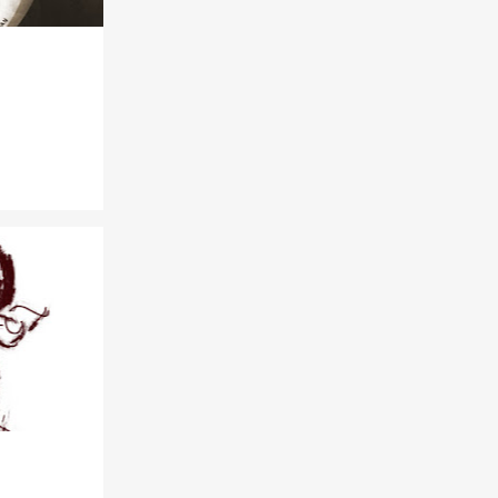
6
mar.
1
fev.
3
2018
1
ago.
2
jul.
19
2016
1
dez.
3
nov.
2
out.
1
set.
1
ago.
1
jul.