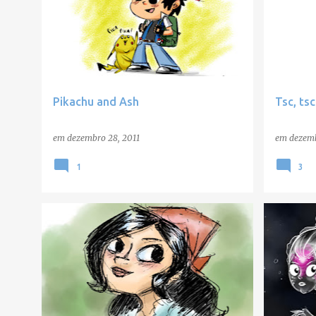
Pikachu and Ash
Tsc, tsc.
em
dezembro 28, 2011
em
dezemb
1
3
SKETCHES