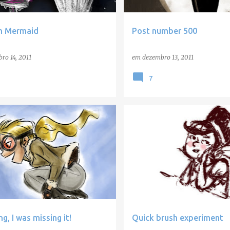
sh Mermaid
Post number 500
ro 14, 2011
em
dezembro 13, 2011
7
S
SKETCHES
g, I was missing it!
Quick brush experiment