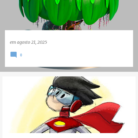
e
n
s
em
agosto 21, 2025
0