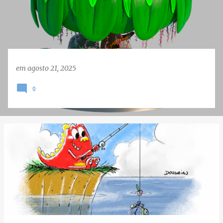
e
n
s
em
agosto 21, 2025
0