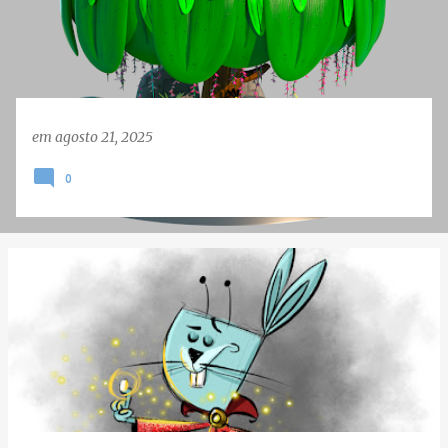
e
n
s
em
agosto 21, 2025
0